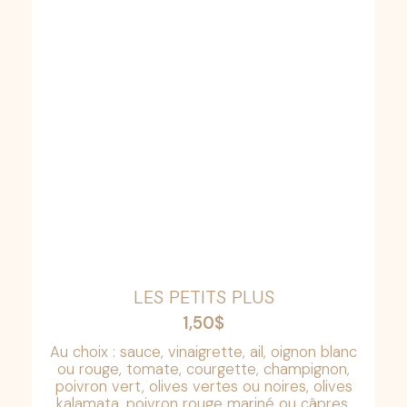
LES PETITS PLUS
1,50
$
Au choix : sauce, vinaigrette, ail, oignon blanc
ou rouge, tomate, courgette, champignon,
poivron vert, olives vertes ou noires, olives
kalamata, poivron rouge mariné ou câpres.