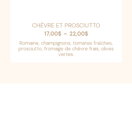
CHÈVRE ET PROSCIUTTO
Plage
17,00
$
–
22,00
$
de
Romaine, champignons, tomates fraîches,
prix :
prosciutto, fromage de chèvre frais, olives
vertes.
17,00$
à
22,00$
Rejoignez-nous pour
une aventure culinaire
italienne