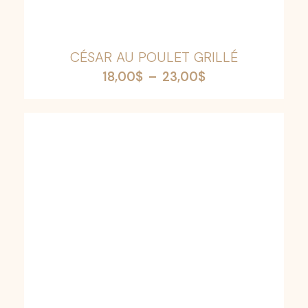
CÉSAR AU POULET GRILLÉ
Plage
18,00
$
–
23,00
$
de
prix :
18,00$
à
23,00$