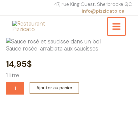
Aller
47, rue King Ouest, Sherbrooke QC
au
info@pizzicato.ca
contenu
Sauce rosée-arrabiata aux saucisses
14,95
$
1 litre
quantité
Ajouter au panier
de
Sauce
rosée-
arrabiata
aux
Rejoignez-nous pour une
saucisses
aventure culinaire italienne